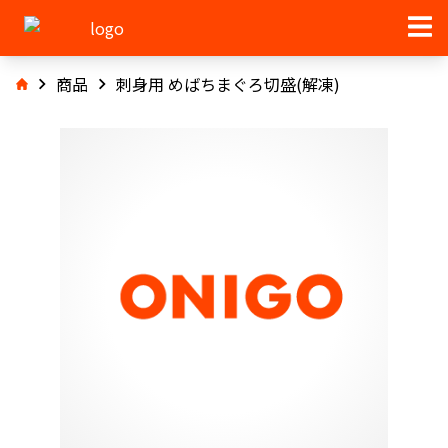
商品
刺身用 めばちまぐろ切盛(解凍)