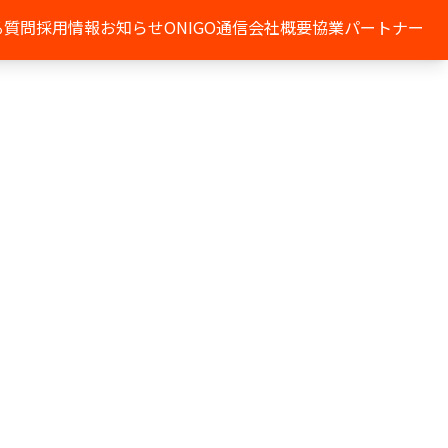
る質問
採用情報
お知らせ
ONIGO通信
会社概要
協業パートナー