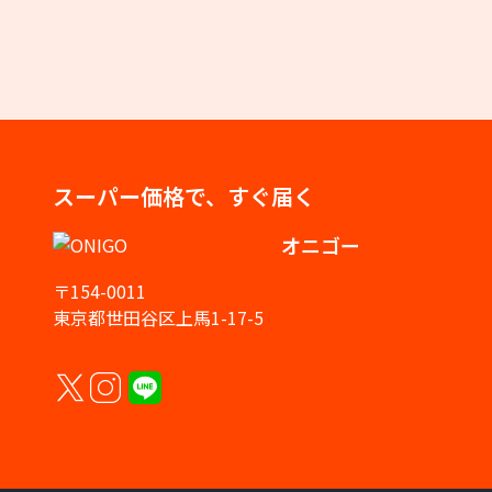
スーパー価格で、すぐ届く
オニゴー
〒154-0011
東京都世田谷区上馬1-17-5