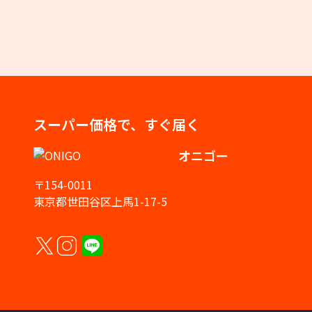
スーパー価格で、すぐ届く
オニゴー
〒154-0011
東京都世田谷区上馬1-17-5