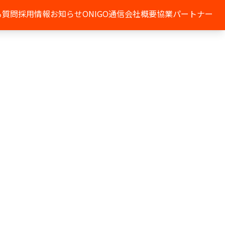
る質問
採用情報
お知らせ
ONIGO通信
会社概要
協業パートナー