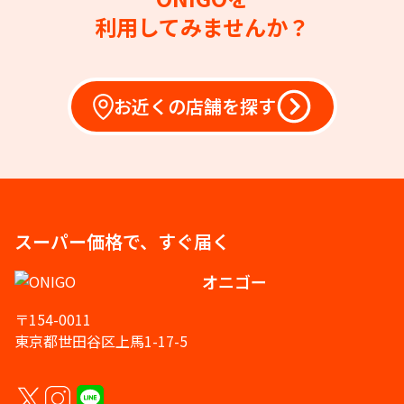
利用してみませんか？
お近くの店舗を探す
スーパー価格で、すぐ届く
オニゴー
〒154-0011
東京都世田谷区上馬1-17-5