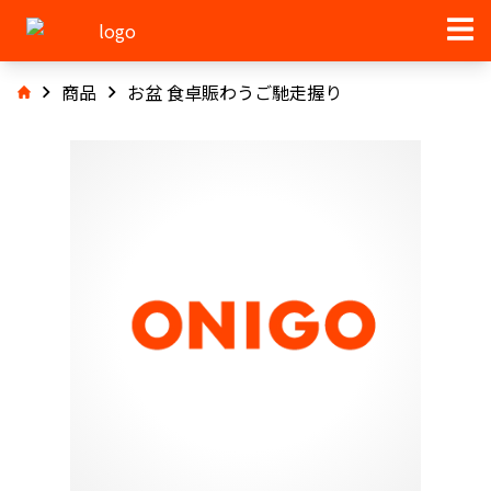
商品
お盆 食卓賑わうご馳走握り