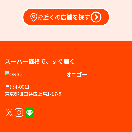
お近くの店舗を探す
スーパー価格で、すぐ届く
オニゴー
〒154-0011
東京都世田谷区上馬1-17-5