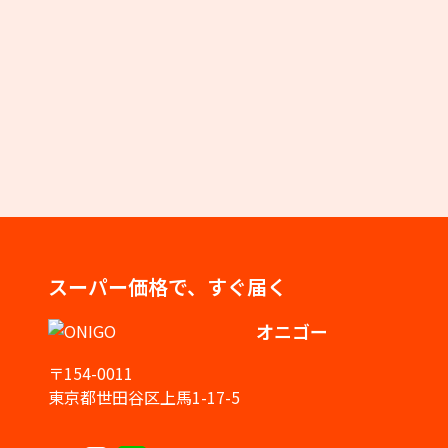
スーパー価格で、すぐ届く
オニゴー
〒154-0011
東京都世田谷区上馬1-17-5