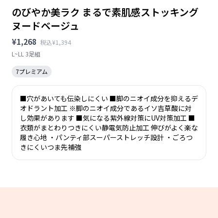
のびやか美ラク まるで素肌感ストッキング
ヌードベージュ
¥1,268
税込¥1,394
L~LL 3足組
7プレミアム
■穴があいても伝染しにくい ■脚のニオイ成分を抑えるデ
オドラント加工 ※脚のニオイ成分であるイソ吉草酸に対
し効果があります ■気になる紫外線対策にUV対策加工 ■
衣類がまとわりつきにくい静電気防止加工 伸びがよく楽な
履き心地 ・パンティ部スーパーストレッチ設計 ・ごろつ
きにくいつま先補強