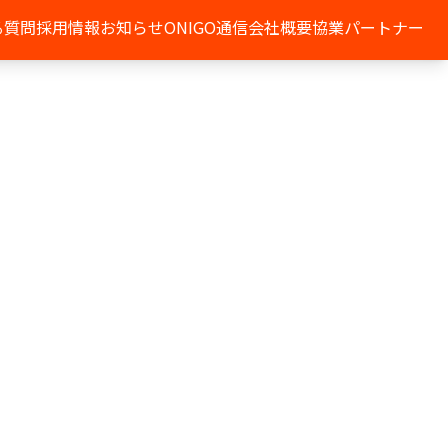
る質問
採用情報
お知らせ
ONIGO通信
会社概要
協業パートナー