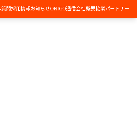
る質問
採用情報
お知らせ
ONIGO通信
会社概要
協業パートナー