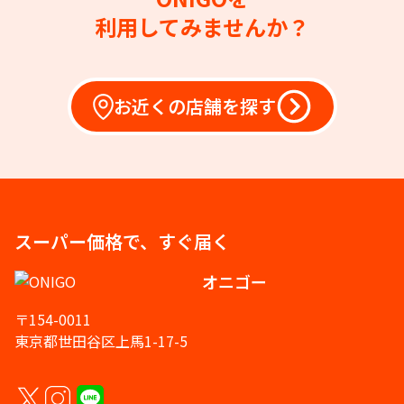
利用してみませんか？
お近くの店舗を探す
スーパー価格で、すぐ届く
オニゴー
〒154-0011
東京都世田谷区上馬1-17-5