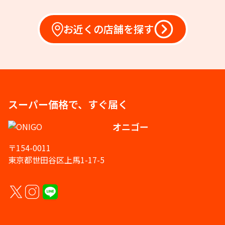
お近くの店舗を探す
スーパー価格で、すぐ届く
オニゴー
〒154-0011
東京都世田谷区上馬1-17-5