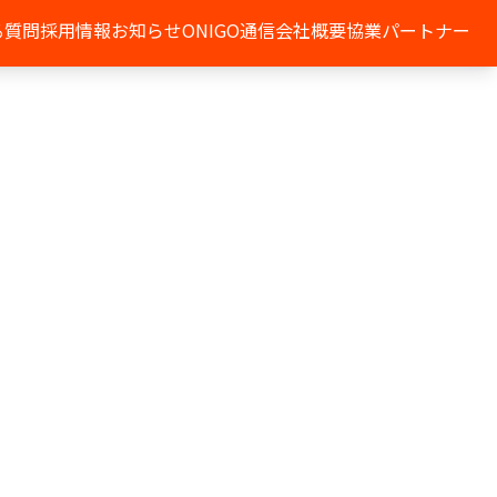
る質問
採用情報
お知らせ
ONIGO通信
会社概要
協業パートナー