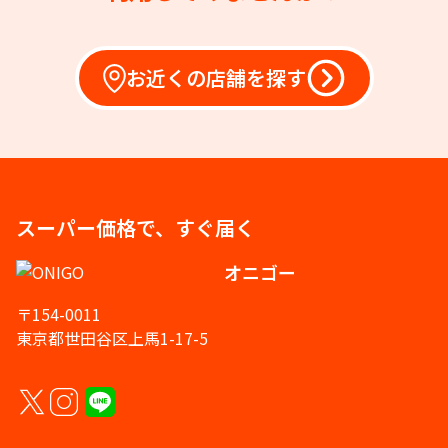
お近くの店舗を探す
スーパー価格で、すぐ届く
オニゴー
〒154-0011
東京都世田谷区上馬1-17-5