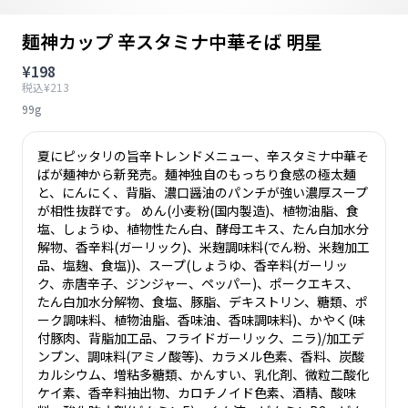
麺神カップ 辛スタミナ中華そば 明星
¥198
税込¥213
99g
夏にピッタリの旨辛トレンドメニュー、辛スタミナ中華そ
ばが麺神から新発売。麺神独自のもっちり食感の極太麺
と、にんにく、背脂、濃口醤油のパンチが強い濃厚スープ
が相性抜群です。 めん(小麦粉(国内製造)、植物油脂、食
塩、しょうゆ、植物性たん白、酵母エキス、たん白加水分
解物、香辛料(ガーリック)、米麹調味料(でん粉、米麹加工
品、塩麹、食塩))、スープ(しょうゆ、香辛料(ガーリッ
ク、赤唐辛子、ジンジャー、ペッパー)、ポークエキス、
たん白加水分解物、食塩、豚脂、デキストリン、糖類、ポ
ーク調味料、植物油脂、香味油、香味調味料)、かやく(味
付豚肉、背脂加工品、フライドガーリック、ニラ)/加工デ
ンプン、調味料(アミノ酸等)、カラメル色素、香料、炭酸
カルシウム、増粘多糖類、かんすい、乳化剤、微粒二酸化
ケイ素、香辛料抽出物、カロチノイド色素、酒精、酸味