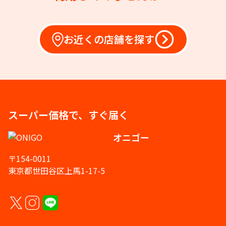
お近くの店舗を探す
スーパー価格で、すぐ届く
オニゴー
〒154-0011
東京都世田谷区上馬1-17-5