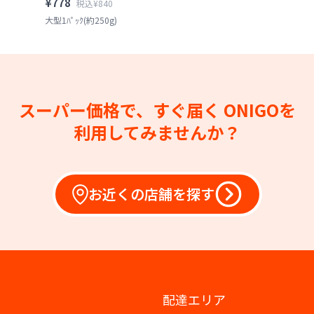
¥778
税込¥840
大型1ﾊﾟｯｸ(約250g)
スーパー価格で、すぐ届く
ONIGOを
利用してみませんか？
お近くの店舗を探す
配達エリア