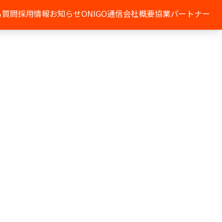
る質問
採用情報
お知らせ
ONIGO通信
会社概要
協業パートナー