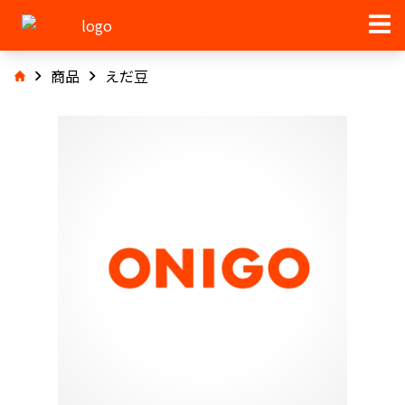
商品
えだ豆