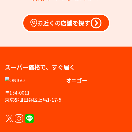
お近くの店舗を探す
スーパー価格で、すぐ届く
オニゴー
〒154-0011
東京都世田谷区上馬1-17-5