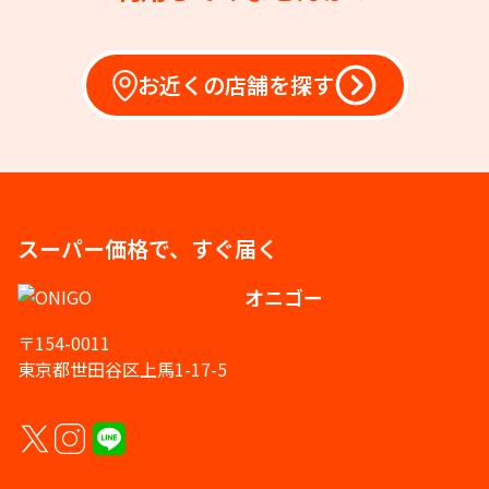
お近くの店舗を探す
スーパー価格で、すぐ届く
オニゴー
〒154-0011
東京都世田谷区上馬1-17-5