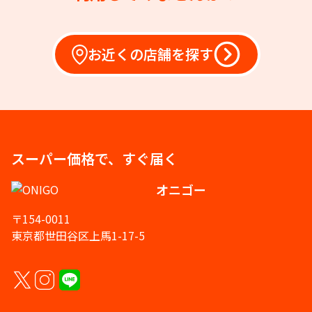
お近くの店舗を探す
スーパー価格で、すぐ届く
オニゴー
〒154-0011
東京都世田谷区上馬1-17-5