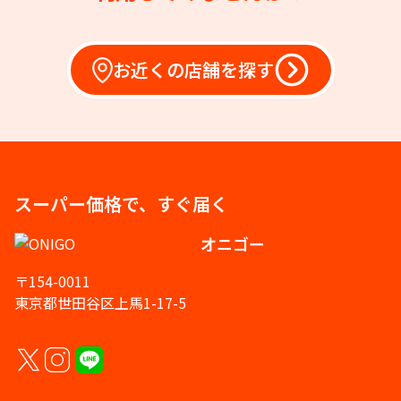
お近くの店舗を探す
スーパー価格で、すぐ届く
オニゴー
〒154-0011
東京都世田谷区上馬1-17-5