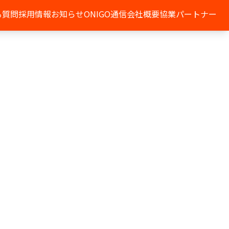
る質問
採用情報
お知らせ
ONIGO通信
会社概要
協業パートナー