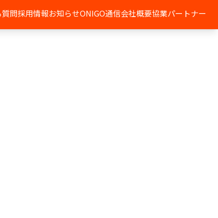
る質問
採用情報
お知らせ
ONIGO通信
会社概要
協業パートナー