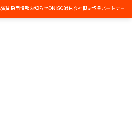
る質問
採用情報
お知らせ
ONIGO通信
会社概要
協業パートナー