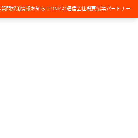
る質問
採用情報
お知らせ
ONIGO通信
会社概要
協業パートナー