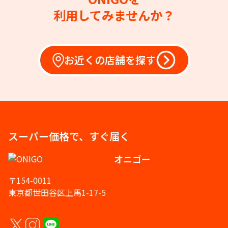
利用してみませんか？
お近くの店舗を探す
スーパー価格で、すぐ届く
オニゴー
〒154-0011
東京都世田谷区上馬1-17-5