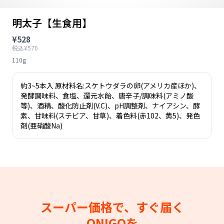
明太子【生食用】
¥528
税込¥570
110g
約3~5本入 原材料名:スケトウダラの卵(アメリカ産ほか)、
発酵調味料、食塩、還元水飴、唐辛子/調味料(アミノ酸
等)、酒精、酸化防止剤(V.C)、pH調整剤、ナイアシン、酵
素、甘味料(ステビア、甘草)、着色料(赤102、黄5)、発色
剤(亜硝酸Na)
スーパー価格で、すぐ届く
ONIGOを