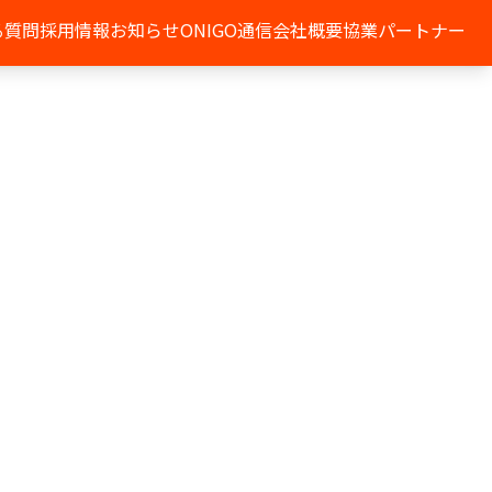
る質問
採用情報
お知らせ
ONIGO通信
会社概要
協業パートナー