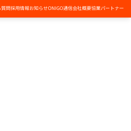
る質問
採用情報
お知らせ
ONIGO通信
会社概要
協業パートナー