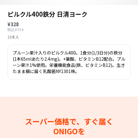
ピルクル400鉄分 日清ヨーク
¥328
税込¥354
10本入
プルーン果汁入りのピルクル400。1食分(1/3日分)の鉄分
(1本65mlあたり2.4mg)。+葉酸、ビタミンB12配合。プル
ーン果汁1%使用。栄養機能食品(鉄、ビタミンB12)。生き
たまま腸に届く乳酸菌NY1301株。
スーパー価格で、すぐ届く
ONIGOを