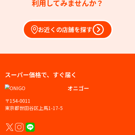
利用してみませんか？
お近くの店舗を探す
スーパー価格で、すぐ届く
オニゴー
〒154-0011
東京都世田谷区上馬1-17-5