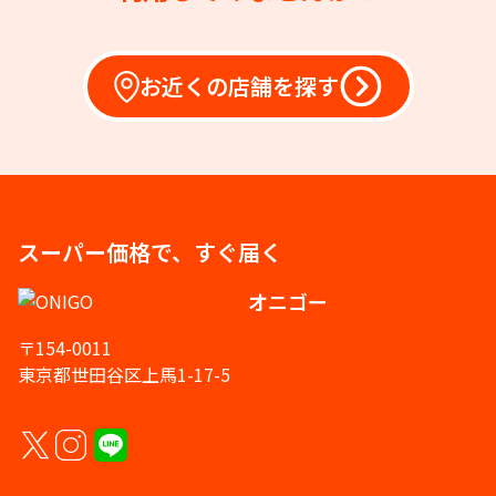
お近くの店舗を探す
スーパー価格で、すぐ届く
オニゴー
〒154-0011
東京都世田谷区上馬1-17-5