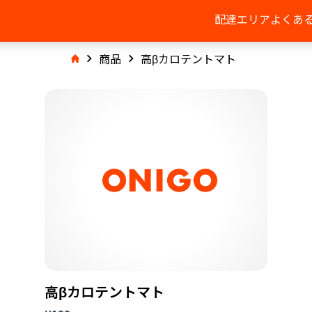
配達エリア
よくあ
商品
高βカロテントマト
高βカロテントマト