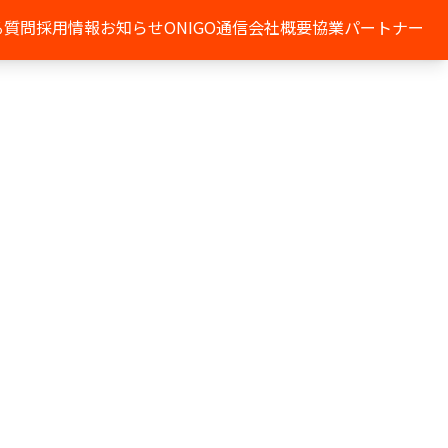
る質問
採用情報
お知らせ
ONIGO通信
会社概要
協業パートナー