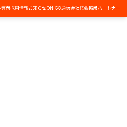
る質問
採用情報
お知らせ
ONIGO通信
会社概要
協業パートナー