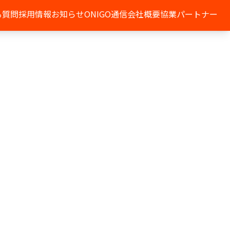
る質問
採用情報
お知らせ
ONIGO通信
会社概要
協業パートナー