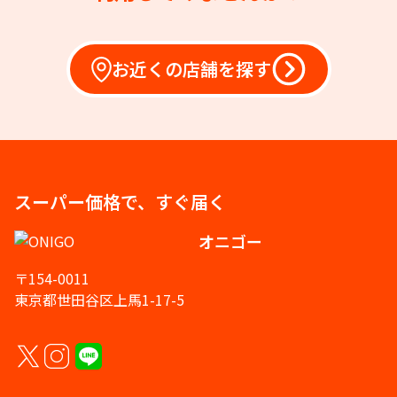
お近くの店舗を探す
スーパー価格で、すぐ届く
オニゴー
〒154-0011
東京都世田谷区上馬1-17-5