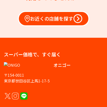
お近くの店舗を探す
スーパー価格で、すぐ届く
オニゴー
〒154-0011
東京都世田谷区上馬1-17-5