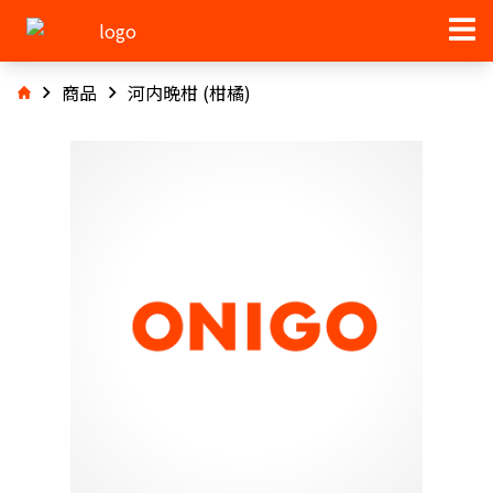
商品
河内晩柑 (柑橘)