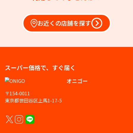
お近くの店舗を探す
スーパー価格で、すぐ届く
オニゴー
〒154-0011
東京都世田谷区上馬1-17-5