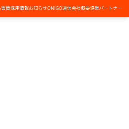
る質問
採用情報
お知らせ
ONIGO通信
会社概要
協業パートナー