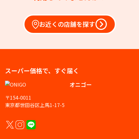
お近くの店舗を探す
スーパー価格で、すぐ届く
オニゴー
〒154-0011
東京都世田谷区上馬1-17-5