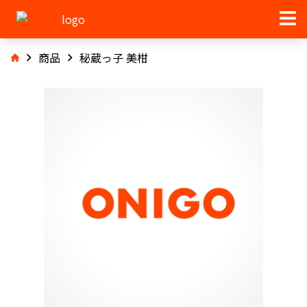
商品
秘蔵っ子 美柑