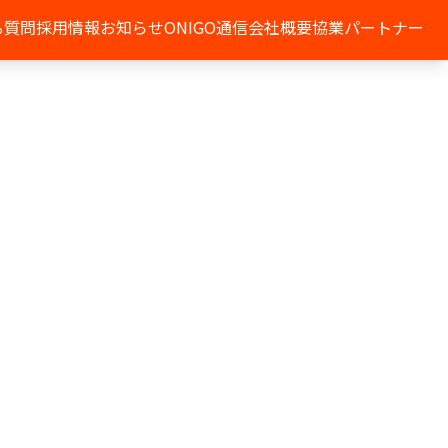
る質問
採用情報
お知らせ
ONIGO通信
会社概要
協業パートナー