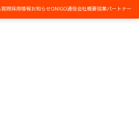
る質問
採用情報
お知らせ
ONIGO通信
会社概要
協業パートナー