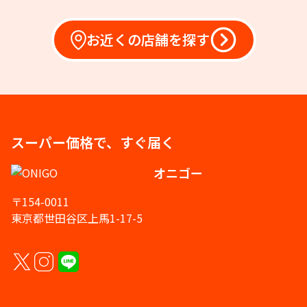
お近くの店舗を探す
スーパー価格で、すぐ届く
オニゴー
〒154-0011
東京都世田谷区上馬1-17-5