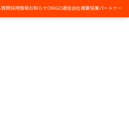
る質問
採用情報
お知らせ
ONIGO通信
会社概要
協業パートナー