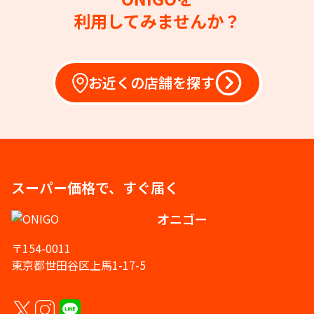
利用してみませんか？
お近くの店舗を探す
スーパー価格で、すぐ届く
オニゴー
〒154-0011
東京都世田谷区上馬1-17-5