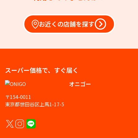
お近くの店舗を探す
スーパー価格で、すぐ届く
オニゴー
〒154-0011
東京都世田谷区上馬1-17-5