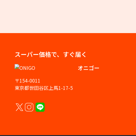
スーパー価格で、すぐ届く
オニゴー
〒154-0011
東京都世田谷区上馬1-17-5