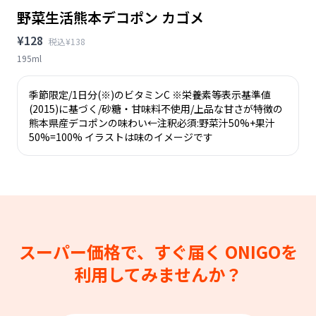
野菜生活熊本デコポン カゴメ
¥128
税込¥138
195ml
季節限定/1日分(※)のビタミンC ※栄養素等表示基準値
(2015)に基づく/砂糖・甘味料不使用/上品な甘さが特徴の
熊本県産デコポンの味わい←注釈必須:野菜汁50%+果汁
50%=100% イラストは味のイメージです
スーパー価格で、すぐ届く
ONIGOを
利用してみませんか？