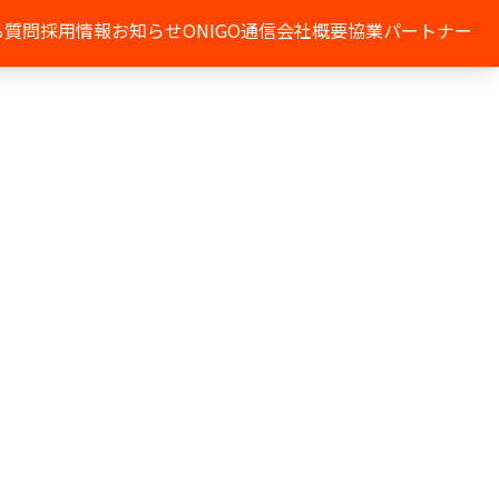
る質問
採用情報
お知らせ
ONIGO通信
会社概要
協業パートナー