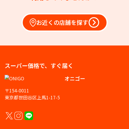
お近くの店舗を探す
スーパー価格で、すぐ届く
オニゴー
〒154-0011
東京都世田谷区上馬1-17-5