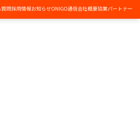
る質問
採用情報
お知らせ
ONIGO通信
会社概要
協業パートナー