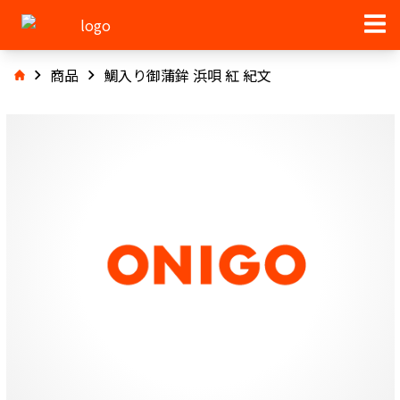
商品
鯛入り御蒲鉾 浜唄 紅 紀文