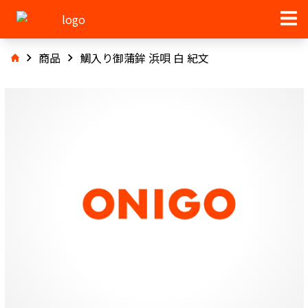
商品
鯛入り御蒲鉾 浜唄 白 紀文