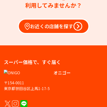
利用してみませんか？
お近くの店舗を探す
スーパー価格で、すぐ届く
オニゴー
〒154-0011
東京都世田谷区上馬1-17-5