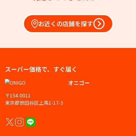
お近くの店舗を探す
スーパー価格で、すぐ届く
オニゴー
〒154-0011
東京都世田谷区上馬1-17-5